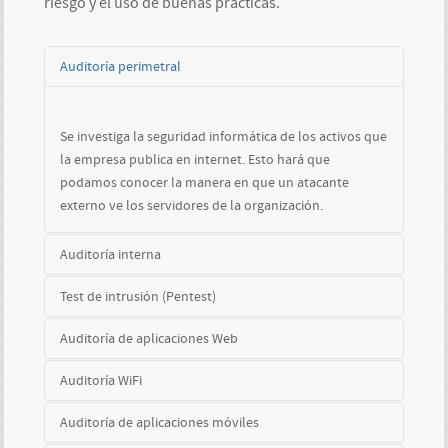
riesgo y el uso de buenas prácticas.
Auditoría perimetral
Se investiga la seguridad informática de los activos que
la empresa publica en internet. Esto hará que
podamos conocer la manera en que un atacante
externo ve los servidores de la organización.
Auditoría interna
Test de intrusión (Pentest)
Evalúa las posibles vulnerabilidades que posee la red
Auditoría de aplicaciones Web
interna de una empresa
Prueba en las que marcamos como objetivo hasta
Auditoría WiFi
dónde llegará un atacante externo si se propone
Especializada en todo tipo de aplicaciones Web, nos
vulnerar la seguridad informática de la empresa.
Auditoría de aplicaciones móviles
permiten auditar con un tratamiento diferenciado