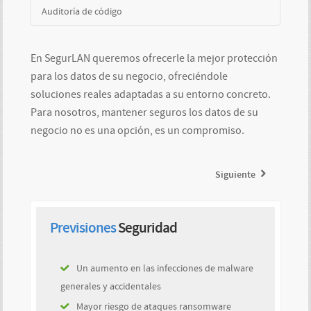
Corrección de vulnerabilidades y errores de la red
éstas aplicaciones.
Auditoría de código
inalámbrica.
Análisis y revisión de aplicaciones móviles en Android
e IOS. Auditoría de las comunicaciones, configuración,
En SegurLAN queremos ofrecerle la mejor protección
Investigación en el código de páginas Web y
debilidades, etc.
para los datos de su negocio, ofreciéndole
aplicaciones en infinidad de lenguajes de
programación.
soluciones reales adaptadas a su entorno concreto.
Para nosotros, mantener seguros los datos de su
negocio no es una opción, es un compromiso.
Siguiente
Previsiones
Seguridad
Un aumento en las infecciones de malware
generales y accidentales
Mayor riesgo de ataques ransomware