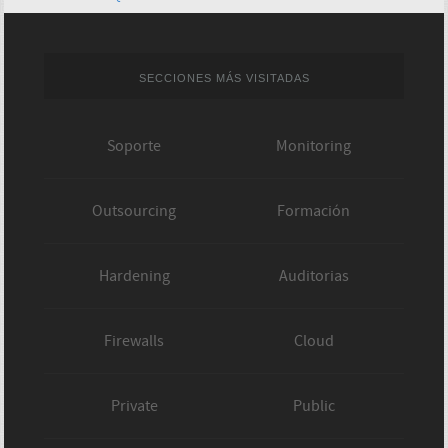
SECCIONES MÁS VISITADAS
Soporte
Monitoring
Outsourcing
Formación
Hardening
Auditorias
Firewalls
Cloud
Private
Public